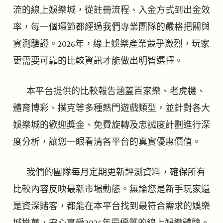
流的線上娛樂城，從註冊流程、入金方式到出金效
率，每一個環節都經過我們專業團隊的嚴格把關與
實測驗證。2026年，線上娛樂產業競爭激烈，玩家
更需要可靠的比較資訊才能做出明智選擇。
本平台提供的比較報告涵蓋百家樂、老虎機、
體育博彩、撲克等多種熱門遊戲類型，並針對各大
娛樂城的歡迎獎金、免費旋轉及忠誠度計劃進行深
度分析，讓您一眼看清各平台的真實優惠價值。
我們的團隊每月定期更新評測資料，確保所有
比較內容反映最新市場動態。無論您是新手玩家還
是資深賭客，都能在本平台找到最符合需求的娛樂