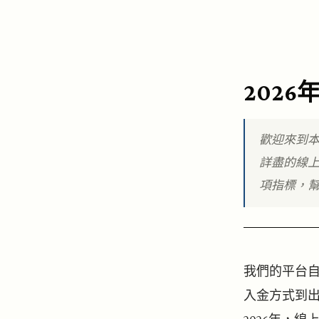
202
歡迎來到
詳盡的線
項指標，幫
我們的平台
入金方式到