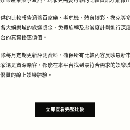
線上娛樂產業競爭激烈，玩家更需要可靠的比較資訊才能做
提供的比較報告涵蓋百家樂、老虎機、體育博彩、撲克等
對各大娛樂城的歡迎獎金、免費旋轉及忠誠度計劃進行深
平台的真實優惠價值。
團隊每月定期更新評測資料，確保所有比較內容反映最新
玩家還是資深賭客，都能在本平台找到最符合需求的娛樂
年最優質的線上娛樂體驗。
立即查看完整比較