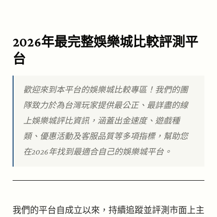
2026年最完整娛樂城比較評測平
台
歡迎來到本平台的娛樂城比較專區！我們的團
隊致力於為台灣玩家提供最公正、最詳盡的線
上娛樂城評比資訊，涵蓋出金速度、遊戲種
類、優惠活動及客服品質等多項指標，幫助您
在2026年找到最適合自己的娛樂城平台。
我們的平台自成立以來，持續追蹤並評測市面上主