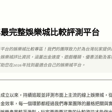
6年最完整娛樂城比較評測平台
本平台的娛樂城比較專區！我們的團隊致力於為台灣玩家提供
上娛樂城評比資訊，涵蓋出金速度、遊戲種類、優惠活動及客
助您在2026年找到最適合自己的娛樂城平台。
自成立以來，持續追蹤並評測市面上主流的線上娛樂城，
出金效率，每一個環節都經過我們專業團隊的嚴格把關與