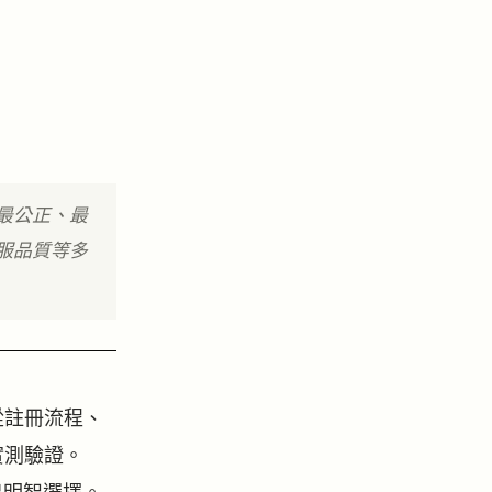
最公正、最
服品質等多
從註冊流程、
實測驗證。