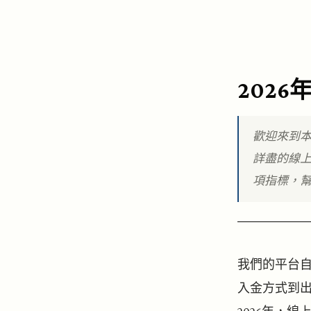
202
歡迎來到
詳盡的線
項指標，幫
我們的平台
入金方式到