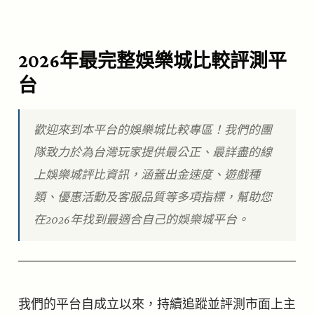
2026年最完整娛樂城比較評測平
台
歡迎來到本平台的娛樂城比較專區！我們的團
隊致力於為台灣玩家提供最公正、最詳盡的線
上娛樂城評比資訊，涵蓋出金速度、遊戲種
類、優惠活動及客服品質等多項指標，幫助您
在2026年找到最適合自己的娛樂城平台。
我們的平台自成立以來，持續追蹤並評測市面上主